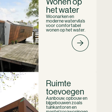
Wonen op
het water
Woonarken en
moderne watervila’s
voor comfortabel
wonen op het water.
Ruimte
toevoegen
Aanbouw, opbouw en
bijgebouwen zoals
tuinkantoren en
mantelzorgwoningen