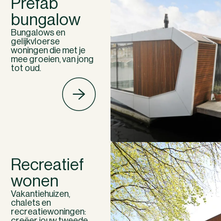
Prefab
bungalow
Bungalows en
gelijkvloerse
woningen die met je
mee groeien, van jong
tot oud.
Recreatief
wonen
Vakantiehuizen,
chalets en
recreatiewoningen:
creëer jouw tweede