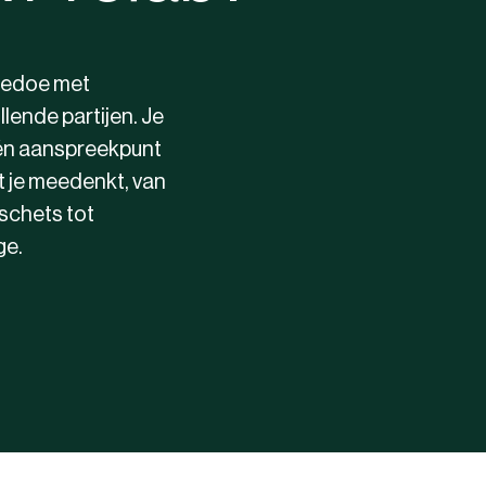
edoe met
llende partijen. Je
én aanspreekpunt
t je meedenkt, van
schets tot
e.