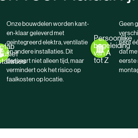
Onze bouwdelen worden kant-
Geen g
en-klaar geleverd met
verschi
Persoonlijke
geïntegreerd elektra, ventilatie
hebt é
begeleiding
efab
en andere installaties. Dit
dat me
van A
clusief
tot Z
stallaties
bespaart niet alleen tijd, maar
eerste 
vermindert ook het risico op
montag
faalkosten op locatie.