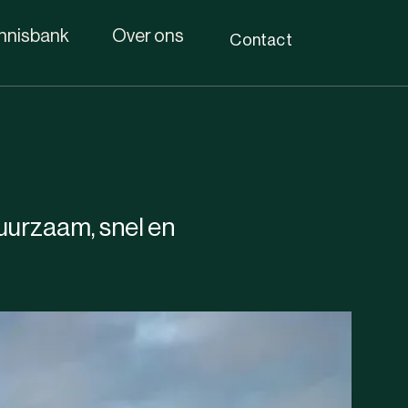
nnisbank
Over ons
Contact
uurzaam, snel en