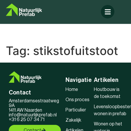
Tag:
stikstofuitstoot
Navigatie
Artikelen
Home
Houtbouw is
Contact
de toekomst
Ons proces
Amsterdamsestraatweg
9A
Levensloopbeste
Particulier
1411 AW Naarden
wonen in prefab
info@natuurlijkprefab.nl
+31 6 25 07 34 71
Zakelijk
Wonen op het
Contact
Artikelen