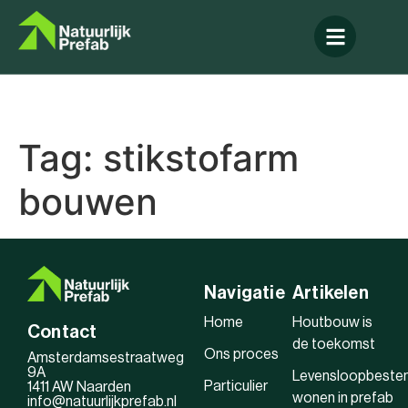
Tag:
stikstofarm
bouwen
Navigatie
Artikelen
Home
Houtbouw is
Contact
de toekomst
Ons proces
Amsterdamsestraatweg
9A
Levensloopbeste
Particulier
1411 AW Naarden
wonen in prefab
info@natuurlijkprefab.nl