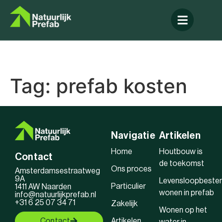
Tag:
prefab kosten
Navigatie
Artikelen
Home
Houtbouw is
Contact
de toekomst
Ons proces
Amsterdamsestraatweg
9A
Levensloopbeste
Particulier
1411 AW Naarden
wonen in prefab
info@natuurlijkprefab.nl
+31 6 25 07 34 71
Zakelijk
Wonen op het
Contact
Artikelen