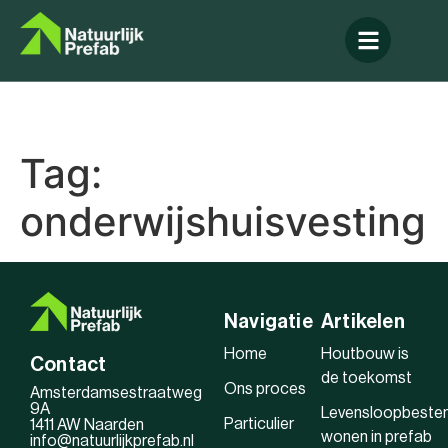
Tag:
onderwijshuisvesting
Navigatie
Artikelen
Home
Houtbouw is
Contact
de toekomst
Ons proces
Amsterdamsestraatweg
9A
Levensloopbeste
Particulier
1411 AW Naarden
wonen in prefab
info@natuurlijkprefab.nl