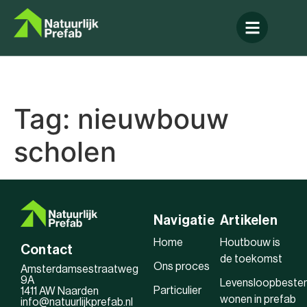
Tag:
nieuwbouw
scholen
Navigatie
Artikelen
Home
Houtbouw is
Contact
de toekomst
Ons proces
Amsterdamsestraatweg
9A
Levensloopbeste
Particulier
1411 AW Naarden
wonen in prefab
info@natuurlijkprefab.nl