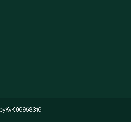
acy
KvK 96958316