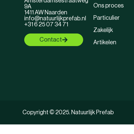
Amsterdamsestraatweg
Ons proces
9A
1411 AW Naarden
Particulier
info@natuurlijkprefab.nl
+31 6 25 07 34 71
Zakelijk
Contact
Artikelen
Copyright © 2025. Natuurlijk Prefab