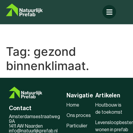
Tag:
gezond
binnenklimaat.
Navigatie
Artikelen
Home
Houtbouw is
Contact
de toekomst
Ons proces
Amsterdamsestraatweg
9A
Levensloopbeste
Particulier
1411 AW Naarden
wonen in prefab
info@natuurlijkprefab.nl