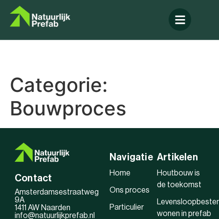
Categorie:
Bouwproces
Navigatie
Artikelen
Home
Houtbouw is
Contact
de toekomst
Ons proces
Amsterdamsestraatweg
9A
Levensloopbeste
Particulier
1411 AW Naarden
wonen in prefab
info@natuurlijkprefab.nl