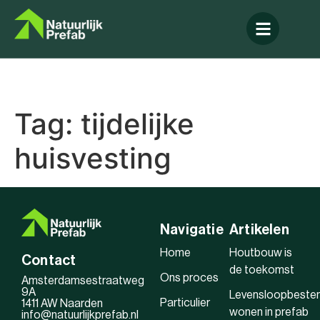
Tag:
tijdelijke
huisvesting
Navigatie
Artikelen
Home
Houtbouw is
Contact
de toekomst
Ons proces
Amsterdamsestraatweg
9A
Levensloopbeste
Particulier
1411 AW Naarden
wonen in prefab
info@natuurlijkprefab.nl