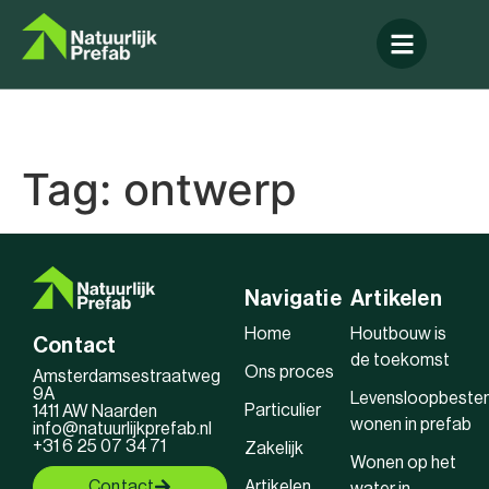
Tag:
ontwerp
Navigatie
Artikelen
Home
Houtbouw is
Contact
de toekomst
Ons proces
Amsterdamsestraatweg
9A
Levensloopbeste
Particulier
1411 AW Naarden
wonen in prefab
info@natuurlijkprefab.nl
+31 6 25 07 34 71
Zakelijk
Wonen op het
Contact
Artikelen